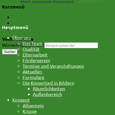
Kurzmenü
Kontakt
Barrierefreiheit
Hauptmenü
Impressum und Datenschutz
Über uns
Volltextsuche
Das Team
Wonach suchen Sie?
Qualität
Suchen
Elternarbeit
Förderverein
Termine und Veranstaltungen
Aktuelles
Formulare
Die Kinnertied in Bildern
Räumlichkeiten
Außenbereich
Konzept
Allgemein
Krippe